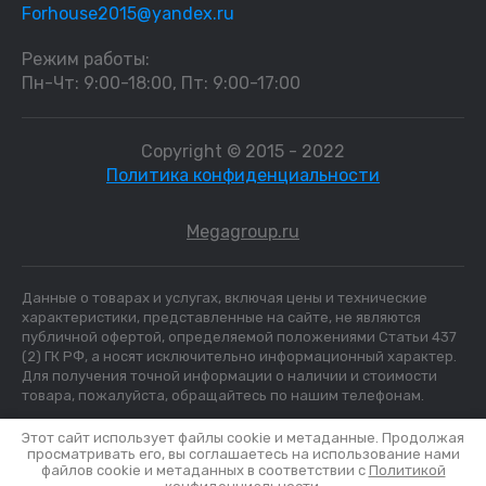
Forhouse2015@yandex.ru
Режим работы:
Пн-Чт: 9:00-18:00, Пт: 9:00-17:00
Copyright © 2015 - 2022
Политика конфиденциальности
Megagroup.ru
Данные о товарах и услугах, включая цены и технические
характеристики, представленные на сайте, не являются
публичной офертой, определяемой положениями Статьи 437
(2) ГК РФ, а носят исключительно информационный характер.
Для получения точной информации о наличии и стоимости
товара, пожалуйста, обращайтесь по нашим телефонам.
Этот сайт использует файлы cookie и метаданные. Продолжая
просматривать его, вы соглашаетесь на использование нами
файлов cookie и метаданных в соответствии с
Политикой