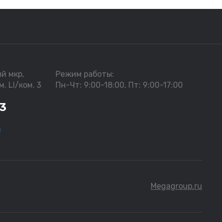
й мкр,
Режим работы:
м. LI/ком. 3
Пн-Чт: 9:00-18:00, Пт: 9:00-17:00
03
u
Megagroup.ru