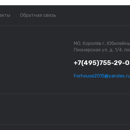
акты
Обратная связь
МО, Королёв г, Юбилейны
Пионерская ул, д. 1/4, по
+7(495)755-29-
Forhouse2015@yandex.r